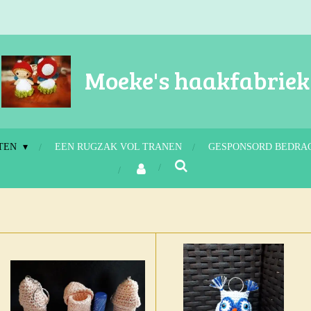
Moeke's haakfabriek
TEN
EEN RUGZAK VOL TRANEN
GESPONSORD BEDRA