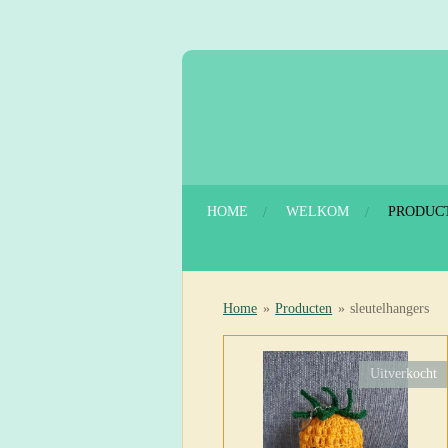
Ga
direct
naar
de
hoofdinhoud
HOME
WELKOM
PRODUC
Home
»
Producten
»
sleutelhangers
Uitverkocht