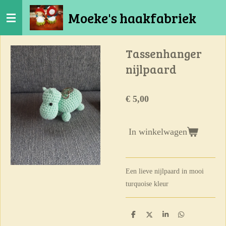
Ga
Moeke's haakfabriek
direct
naar
de
Tassenhanger
hoofdinhoud
nijlpaard
€ 5,00
In winkelwagen
Een lieve nijlpaard in mooi
turquoise kleur
D
D
S
D
e
e
h
e