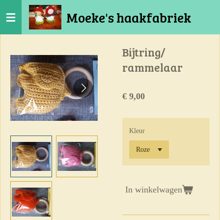
Ga
Moeke's haakfabriek
direct
naar
de
Bijtring/
hoofdinhoud
rammelaar
€ 9,00
Kleur
In winkelwagen