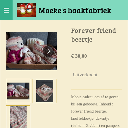
Ga
Moeke's haakfabriek
direct
naar
de
Forever friend
hoofdinhoud
beertje
€ 30,00
Uitverkocht
Mooie cadeau om af te geven
bij een geboorte. Inhoud :
forever friend beertje,
knuffeldoekje, dekentje
(67,5cm X 72cm) en pampers