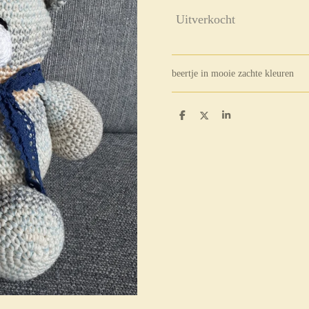
Uitverkocht
beertje in mooie zachte kleuren
D
D
S
e
e
h
l
e
a
e
l
r
n
e