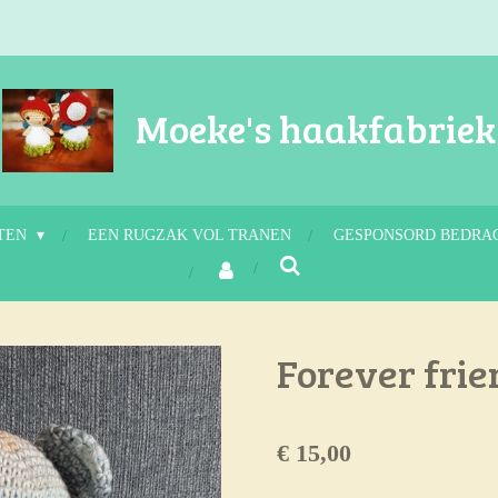
Moeke's haakfabriek
TEN
EEN RUGZAK VOL TRANEN
GESPONSORD BEDRA
Forever frie
€ 15,00