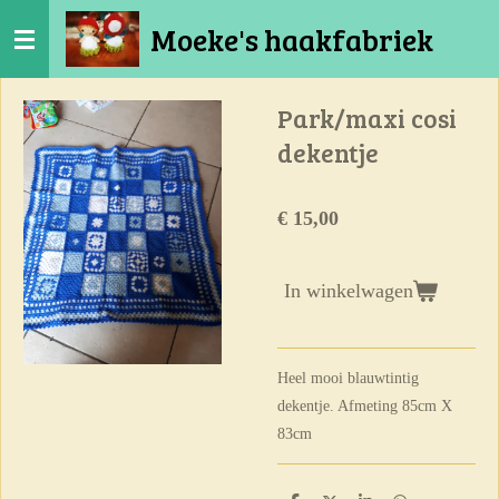
Ga
Moeke's haakfabriek
direct
naar
de
Park/maxi cosi
hoofdinhoud
dekentje
€ 15,00
In winkelwagen
Heel mooi blauwtintig
dekentje. Afmeting 85cm X
83cm