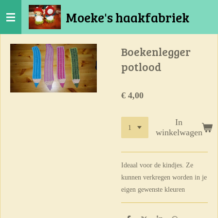
Ga
Moeke's haakfabriek
direct
naar
de
Boekenlegger
hoofdinhoud
potlood
€ 4,00
In
winkelwagen
Ideaal voor de kindjes. Ze
kunnen verkregen worden in je
eigen gewenste kleuren