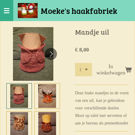
Ga
Moeke's haakfabriek
direct
naar
de
Mandje uil
hoofdinhoud
€ 8,00
In
winkelwagen
Deze leuke mandjes in de vorm
van een uil, kan je gebruiken
voor verschillende doelen.
Mooi op tafel met servetten of
aan je bureau als pennenhouder