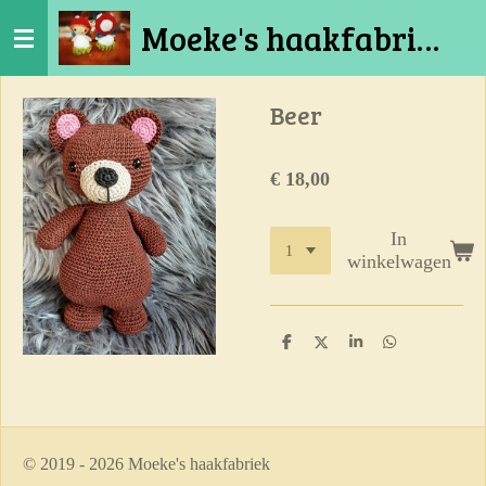
Ga
Moeke's haakfabriek
direct
naar
de
Beer
hoofdinhoud
€ 18,00
In
winkelwagen
D
D
S
D
e
e
h
e
l
e
a
l
e
l
r
e
n
e
n
© 2019 - 2026 Moeke's haakfabriek